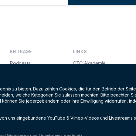
BEITRÄGE
LINKS
Podcasts
OTC Akademie
Livestreams
OTC Germany
Videos on Demand
Akademie der
nis zu bieten. Dazu zählen Cookies, die für den Betrieb der Seite
Unfallchirurgie
eiden, welche Kategorien Sie zulassen möchten. Bitte beachten Sie, 
l können Sie jederzeit ändern oder Ihre Einwilligung widerrufen, 
 von uns eingebundene YouTube & Vimeo-Videos und Livestreams se
 bei Webinaren und Livestreams benötigt)