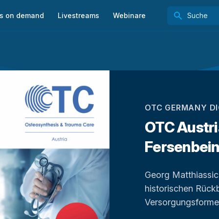
s on demand
Livestreams
Webinare
OTC GERMANY DI
OTC Austri
Fersenbein b
Georg Matthiassi
historischen Rückb
Versorgungsformen 