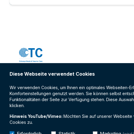
Diese Webseite verwendet Cookies
Die Plattform für verschiedene digitale Inhalte im
Bereich der Osteosynthese - Videos, Podcasts,
Wir verwenden Cookies, um Ihnen ein optimales Webseiten-Erleb
Komforteinstellungen genutzt werden. Sie können selbst entsch
Online-Fortbildungen, Livestreams und mehr.
Funktionalitäten der Seite zur Verfügung stehen. Diese Auswah
klicken.
Facebook
Instagram
Hinweis YouTube/Vimeo:
Möchten Sie auf unserer Webseite
Cookies zu.
Erforderlich
Statistik
Marketing
(wird