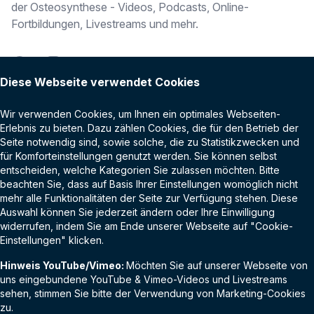
der Osteosynthese - Videos, Podcasts, Online-
Fortbildungen, Livestreams und mehr.
Facebook
Instagram
Diese Webseite verwendet Cookies
BEITRÄGE
OTC DIGITAL
Wir verwenden Cookies, um Ihnen ein optimales Webseiten-
Erlebnis zu bieten. Dazu zählen Cookies, die für den Betrieb der
Podcasts
Login
Seite notwendig sind, sowie solche, die zu Statistikzwecken und
für Komforteinstellungen genutzt werden. Sie können selbst
Livestreams
entscheiden, welche Kategorien Sie zulassen möchten. Bitte
beachten Sie, dass auf Basis Ihrer Einstellungen womöglich nicht
RECHTLICHES
Videos on Demand
mehr alle Funktionalitäten der Seite zur Verfügung stehen. Diese
Auswahl können Sie jederzeit ändern oder Ihre Einwilligung
Impressum
widerrufen, indem Sie am Ende unserer Webseite auf "Cookie-
Einstellungen" klicken.
Kontakt
LINKS
Hinweis YouTube/Vimeo:
Möchten Sie auf unserer Webseite von
OTC Akademie
AGB
uns eingebundene YouTube & Vimeo-Videos und Livestreams
sehen, stimmen Sie bitte der Verwendung von Marketing-Cookies
OTC Germany
Newsletter
zu.