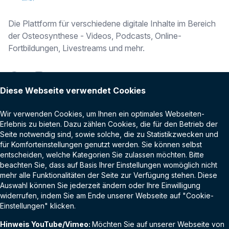
Die Plattform für verschiedene digitale Inhalte im Bereich
der Osteosynthese - Videos, Podcasts, Online-
Fortbildungen, Livestreams und mehr.
Facebook
Instagram
Diese Webseite verwendet Cookies
BEITRÄGE
OTC DIGITAL
Wir verwenden Cookies, um Ihnen ein optimales Webseiten-
Erlebnis zu bieten. Dazu zählen Cookies, die für den Betrieb der
Podcasts
Login
Seite notwendig sind, sowie solche, die zu Statistikzwecken und
für Komforteinstellungen genutzt werden. Sie können selbst
Livestreams
entscheiden, welche Kategorien Sie zulassen möchten. Bitte
beachten Sie, dass auf Basis Ihrer Einstellungen womöglich nicht
RECHTLICHES
Videos on Demand
mehr alle Funktionalitäten der Seite zur Verfügung stehen. Diese
Auswahl können Sie jederzeit ändern oder Ihre Einwilligung
Impressum
widerrufen, indem Sie am Ende unserer Webseite auf "Cookie-
Einstellungen" klicken.
Kontakt
LINKS
Hinweis YouTube/Vimeo:
Möchten Sie auf unserer Webseite von
OTC Akademie
AGB