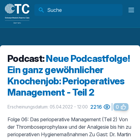
Hau
Podcast:
Neue Podcastfolge!
Ein ganz gewöhnlicher
Knochenjob: Perioperatives
Management - Teil 2
2216
0
Erscheinungsdatum: 05.04.2022 - 12:00
Folge 06: Das perioperative Management (Teil 2) Von
der Thromboseprophylaxe und der Analgesie bis hin zu
perioperativen Hygienemaßnahmen Zu Gast: Dr. Martin